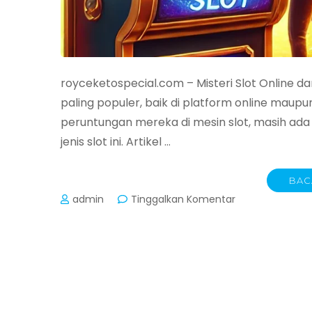
royceketospecial.com – Misteri Slot Online d
paling populer, baik di platform online maup
peruntungan mereka di mesin slot, masih ad
jenis slot ini. Artikel …
BAC
pada
admin
Tinggalkan Komentar
Misteri
Slot
Online
dan
Offline