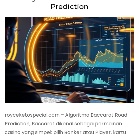
Prediction
royceketospecial.com – Algoritma Baccarat Road
Prediction, Baccarat dikenal sebagai permainan
casino yang simpel: pilih Banker atau Player, kartu