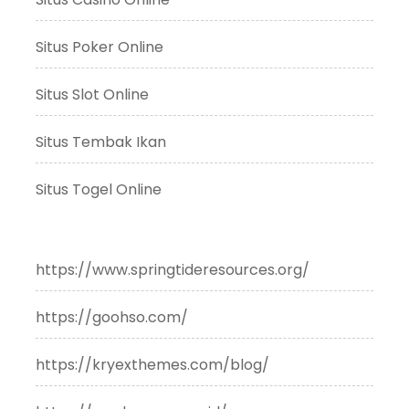
Situs Poker Online
Situs Slot Online
Situs Tembak Ikan
Situs Togel Online
https://www.springtideresources.org/
https://goohso.com/
https://kryexthemes.com/blog/