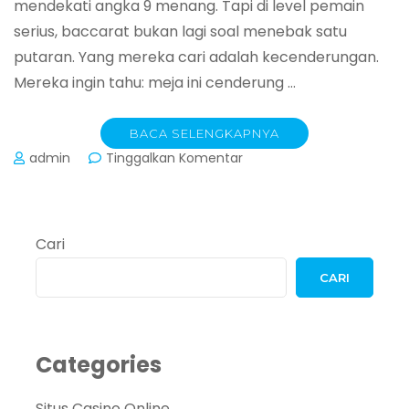
mendekati angka 9 menang. Tapi di level pemain
serius, baccarat bukan lagi soal menebak satu
putaran. Yang mereka cari adalah kecenderungan.
Mereka ingin tahu: meja ini cenderung …
BACA SELENGKAPNYA
pada
admin
Tinggalkan Komentar
Algoritma
Baccarat
Road
Prediction
Cari
CARI
Categories
Situs Casino Online