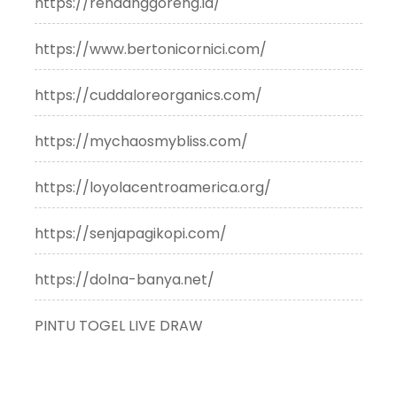
https://rendanggoreng.id/
https://www.bertonicornici.com/
https://cuddaloreorganics.com/
https://mychaosmybliss.com/
https://loyolacentroamerica.org/
https://senjapagikopi.com/
https://dolna-banya.net/
PINTU TOGEL LIVE DRAW