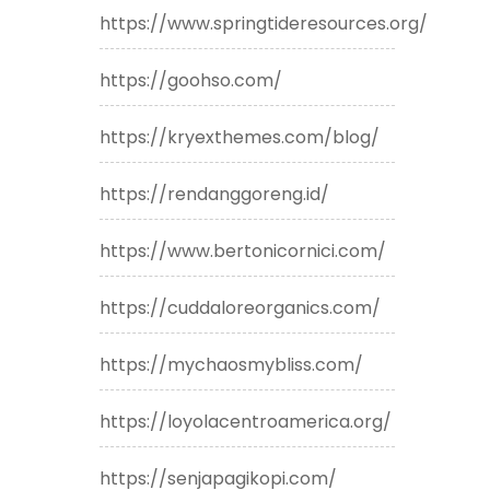
https://www.springtideresources.org/
https://goohso.com/
https://kryexthemes.com/blog/
https://rendanggoreng.id/
https://www.bertonicornici.com/
https://cuddaloreorganics.com/
https://mychaosmybliss.com/
https://loyolacentroamerica.org/
https://senjapagikopi.com/