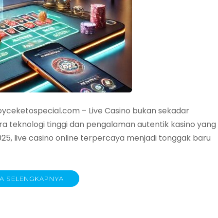
l royceketospecial.com – Live Casino bukan sekadar
ra teknologi tinggi dan pengalaman autentik kasino yang
025, live casino online terpercaya menjadi tonggak baru
A SELENGKAPNYA