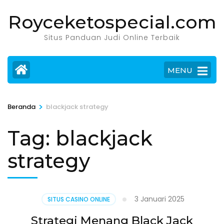
Lompat
Royceketospecial.com
ke
konten
Situs Panduan Judi Online Terbaik
(Tekan
Enter)
MENU
>
Beranda
blackjack strategy
Tag:
blackjack
strategy
3 Januari 2025
SITUS CASINO ONLINE
Strategi Menang Black Jack