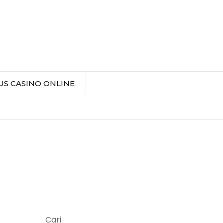
US CASINO ONLINE
Cari