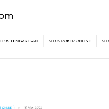
com
SITUS TEMBAK IKAN
SITUS POKER ONLINE
SIT
18 Mei 2025
T ONLINE