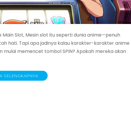
Main Slot, Mesin slot itu seperti dunia anime—penuh
h hati. Tapi apa jadinya kalau karakter-karakter anime
 dan mulai memencet tombol SPIN? Apakah mereka akan
A SELENGKAPNYA