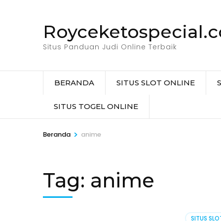
Lompat
ke
Royceketospecial.
konten
(Tekan
Situs Panduan Judi Online Terbaik
Enter)
BERANDA
SITUS SLOT ONLINE
SITUS TOGEL ONLINE
>
Beranda
anime
Tag:
anime
SITUS SLO