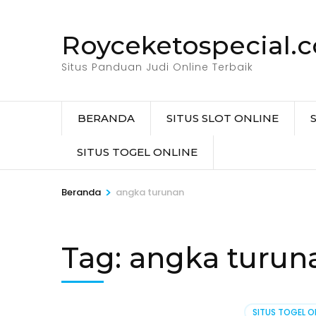
Lompat
ke
Royceketospecial.
konten
(Tekan
Situs Panduan Judi Online Terbaik
Enter)
BERANDA
SITUS SLOT ONLINE
SITUS TOGEL ONLINE
>
Beranda
angka turunan
Tag:
angka turun
SITUS TOGEL O