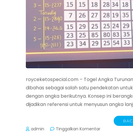
royceketospecial.com – Togel Angka Turunan Re
dibahas sebagai salah satu pendekatan untu
dengan angka berikutnya. Konsep ini berang
dijadikan referensi untuk menyusun angka lanj
BAC
pada
admin
Tinggalkan Komentar