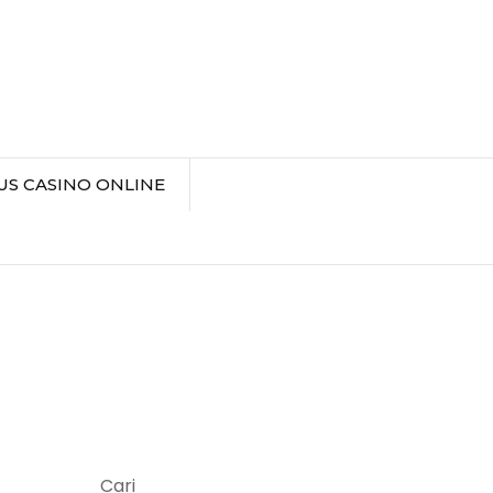
US CASINO ONLINE
Cari