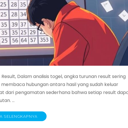
sult, Dalam analisis togel, angka turunan result sering
k membaca hubungan antara hasil yang sudah keluar
kat dari pengamatan sederhana bahwa setiap result dap
utan. …
A SELENGKAPNYA