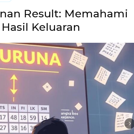
unan Result: Memahami
 Hasil Keluaran