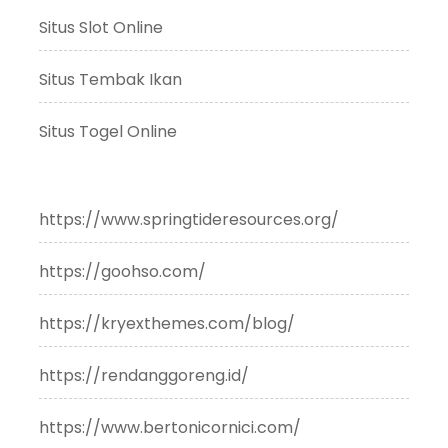
Situs Slot Online
Situs Tembak Ikan
Situs Togel Online
https://www.springtideresources.org/
https://goohso.com/
https://kryexthemes.com/blog/
https://rendanggoreng.id/
https://www.bertonicornici.com/